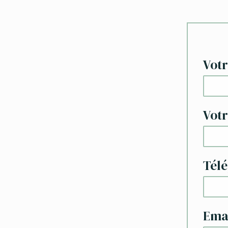
Vot
Vot
Tél
Ema