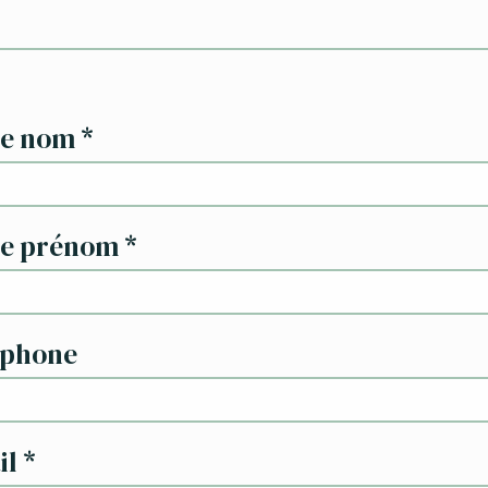
re nom
*
re prénom
*
éphone
il
*