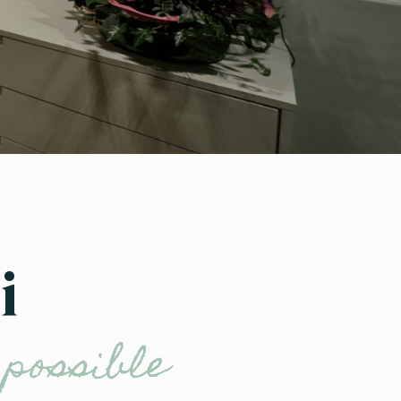
i
 possible