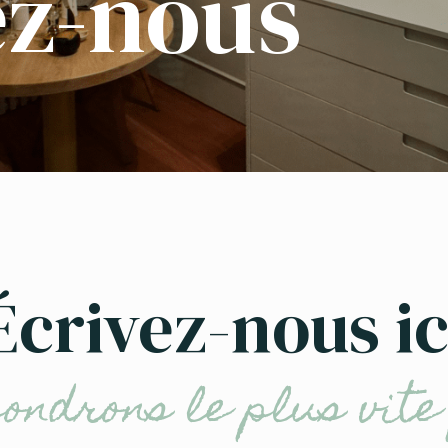
ez-nous
Écrivez-nous ic
ondrons le plus vite