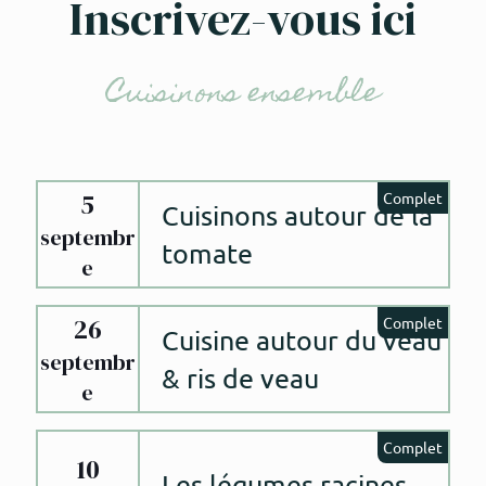
Inscrivez-vous ici
Cuisinons ensemble
5
Complet
Cuisinons autour de la
septembr
tomate
e
26
Complet
Cuisine autour du veau
septembr
& ris de veau
e
Complet
10
Les légumes racines